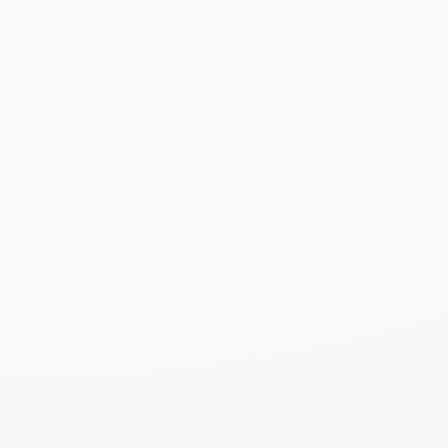
Logo
Annahmestellen
Bürger + Tourist
Stadtführungen | Souvenirs | Museen | Bürgerdienste
Tourist Information Mühlhausen
Mühlhäuser Museen
Kind + Kegel