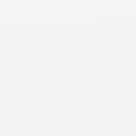
Brauhaus zum Löwen
Café Kasa
Fleischerei Seeber
Hotel Stadt Mühlhausen | Restaurant
(K)östlich (Shop)
Lilly's Eis- & Frühstückscafé
Mühlhäuser Fleisch GmbH
Restaurant Logenhaus
Restaurant "Zur Quelle" in der Thüringentherme
Swing - Café, Bar, Lounge
Thüringer Landkost