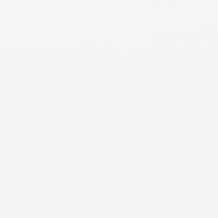
Blumen + Dekoration
Pflanzen | Florales | Schönes
florales by Kathrin Kremser
Service + Leistungen
Dienstleistungen | Energie
Backkiosk
Reisebüro Sonnenklar.TV Isabell Grosse
Mehag eG Handelsgenossenschaft Metall & KFZ
Essen + Trinken
Restaurants | Bars | Cafés | Lebensmittel
Backhaus