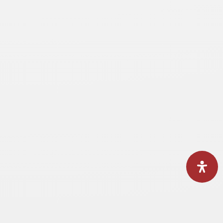
Thüringer Landkost - Fleischerei Altengottern
Thüringer Landkost - Verkaufswagen Fleischerei
Altengottern
Stefanie Krebs Weinhandel und Vinothek
Gesundheit
Apotheken | Drogerien | Sanitätshäuser | Optiker
Adler-Apotheke
Brille und Linse
Brücken-Apotheke
dm Drogerie-Markt
Jakobi-Apotheke