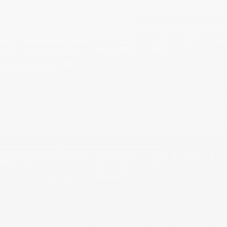
Spielwaren | Babyausstattung
Kunst + Kultur
Buchhandel | Veranstaltungen | Kunstbedarf
Buchhandlung Thalia Mühlhausen
Buchhandlung Hugendubel Mühlhausen
Sonntagsbühne Mühlhausen e.V.
Wohnen + Leben
Dekoration | Haushalt | Heimtextilien | Farben
DEKOTEX Heim- und Raumtextilien GmbH
Raumausstatter Gothe
Selfmade-mhl | Franziska Huse