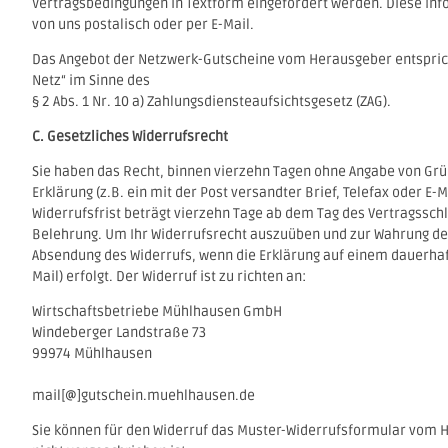
Vertragsbedingungen in Textform eingefordert werden. Diese Inf
von uns postalisch oder per E-Mail.
Das Angebot der Netzwerk-Gutscheine vom Herausgeber entspri
Netz“ im Sinne des
§ 2 Abs. 1 Nr. 10 a) Zahlungsdiensteaufsichtsgesetz (ZAG).
C. Gesetzliches Widerrufsrecht
Sie haben das Recht, binnen vierzehn Tagen ohne Angabe von Grü
Erklärung (z.B. ein mit der Post versandter Brief, Telefax oder E-
Widerrufsfrist beträgt vierzehn Tage ab dem Tag des Vertragssch
Belehrung. Um Ihr Widerrufsrecht auszuüben und zur Wahrung der 
Absendung des Widerrufs, wenn die Erklärung auf einem dauerhafte
Mail) erfolgt. Der Widerruf ist zu richten an:
Wirtschaftsbetriebe Mühlhausen GmbH
Windeberger Landstraße 73
99974 Mühlhausen
mail[@]gutschein.muehlhausen.de
Sie können für den Widerruf das Muster-Widerrufsformular vom