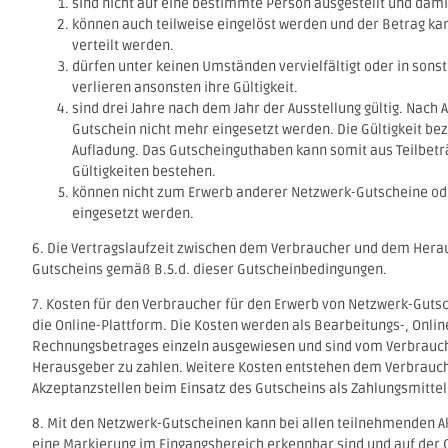
sind nicht auf eine bestimmte Person ausgestellt und dami
können auch teilweise eingelöst werden und der Betrag ka
verteilt werden.
dürfen unter keinen Umständen vervielfältigt oder in sons
verlieren ansonsten ihre Gültigkeit.
sind drei Jahre nach dem Jahr der Ausstellung gültig. Nach A
Gutschein nicht mehr eingesetzt werden. Die Gültigkeit bezi
Aufladung. Das Gutscheinguthaben kann somit aus Teilbetr
Gültigkeiten bestehen.
können nicht zum Erwerb anderer Netzwerk-Gutscheine ode
eingesetzt werden.
6. Die Vertragslaufzeit zwischen dem Verbraucher und dem Herau
Gutscheins gemäß B.5.d. dieser Gutscheinbedingungen.
7. Kosten für den Verbraucher für den Erwerb von Netzwerk-Guts
die Online-Plattform. Die Kosten werden als Bearbeitungs-, Onlin
Rechnungsbetrages einzeln ausgewiesen und sind vom Verbrauche
Herausgeber zu zahlen. Weitere Kosten entstehen dem Verbrauch
Akzeptanzstellen beim Einsatz des Gutscheins als Zahlungsmitte
8. Mit den Netzwerk-Gutscheinen kann bei allen teilnehmenden Ak
eine Markierung im Eingangsbereich erkennbar sind und auf der O